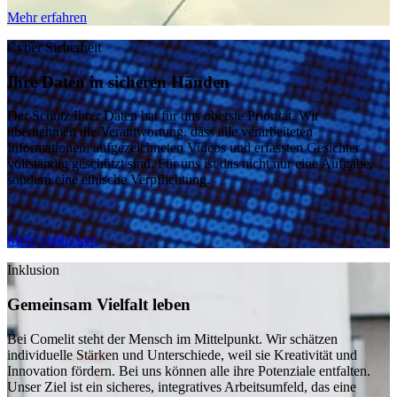
Mehr erfahren
Cyber Sicherheit
Ihre Daten in sicheren Händen
Der Schutz Ihrer Daten hat für uns oberste Priorität. Wir
übernehmen die Verantwortung, dass alle verarbeiteten
Informationen, aufgezeichneten Videos und erfassten Gesichter
vollständig geschützt sind. Für uns ist das nicht nur eine Aufgabe,
sondern eine ethische Verpflichtung.
Mehr entdecken
Inklusion
Gemeinsam Vielfalt leben
Bei Comelit steht der Mensch im Mittelpunkt. Wir schätzen
individuelle Stärken und Unterschiede, weil sie Kreativität und
Innovation fördern. Bei uns können alle ihre Potenziale entfalten.
Unser Ziel ist ein sicheres, integratives Arbeitsumfeld, das eine