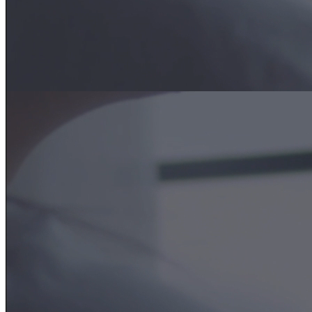
INTELLIGENTE VIDEO-TÜRSPRECHANLAGEN
Sicherheit
erleben
.
Ganzheitliche Lösungen, ganz einfach zu
installieren:
von großen Wohnanlagen
bis hin zu den eigenen vier Wänden.
Jetzt erleben
INNOVATIVE VIDEO-SICHERHEITSSYSTEME
Sicherheit