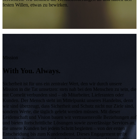
festen Willen, etwas zu bewirken.
Mission
With You. Always.
Sicherheit ist für uns ein zentraler Wert, den wir durch unsere
Mission in die Tat umsetzen: stets nah bei den Menschen zu sein, die
mit Comelit verbunden sind – ob Mitarbeiter, Lieferanten oder
Kunden. Der Mensch steht im Mittelpunkt unseres Handelns, denn
wir sind überzeugt, dass Sicherheit und Schutz nicht nur Ziele sind,
sondern Werte, die täglich gelebt werden müssen. Mit dieser
Leidenschaft und Vision bauen wir vertrauensvolle Beziehungen auf
und bieten fortschrittliche Lösungen sowie zuverlässige Services an,
die unsere Kunden bei jedem Schritt begleiten – von der ersten
Entscheidung bis zum Kundendienst. Dieses Engagement treibt