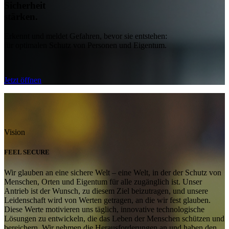
Sicherheit
stärken
.
Erkennt und meldet Gefahren, bevor sie entstehen:
für optimalen Schutz von Personen und Eigentum.
Jetzt öffnen
Vision
FEEL SECURE
Wir glauben an eine sichere Welt – eine Welt, in der der Schutz von
Menschen, Orten und Eigentum für alle zugänglich ist. Unser
Antrieb ist der Wunsch, zu diesem Ziel beizutragen, und unsere
Leidenschaft wird von Werten getragen, an die wir fest glauben.
Diese Werte motivieren uns täglich, innovative technologische
Lösungen zu entwickeln, die das Leben der Menschen schützen und
bereichern. Wir nehmen die Herausforderungen an und haben den