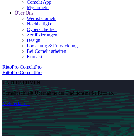
Comelit App
MyComelit
Über Uns
Wer ist Comelit
Nachhaltigkeit
Cybersicherheit
Zertifizierungen
Design
Forschung & Entwicklung
Bei Comelit arbeiten
Kontakt
RittoPro
ComelitPro
RittoPro
ComelitPro
UNTERNEHMEN
Comelit schließt Übernahme der Traditionsmarke
Ritto
ab.
Mehr erfahren