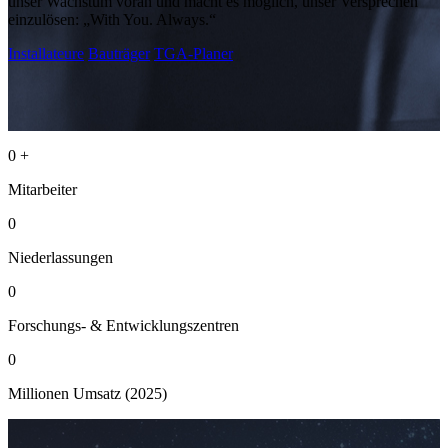
unser Wachstum voran und macht es möglich, unser Versprechen
einzulösen: „With You. Always.“
Installateure
Bauträger
TGA-Planer
0
+
Mitarbeiter
0
Niederlassungen
0
Forschungs- & Entwicklungszentren
0
Millionen Umsatz (2025)