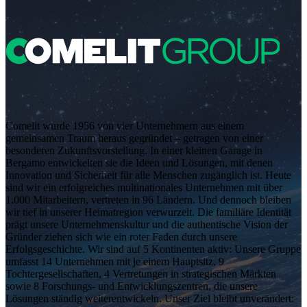
Comelit wurde 1956 von vier Unternehmern aus einem
gemeinsamen Traum heraus gegründet – getragen von einer
besonderen Zukunftsvorstellung. In einer kleinen Garage in
Bergamo entwickelten sie die Ideen und Lösungen, mit denen
Innovation und Sicherheit für alle Menschen zugänglich ist. Heute
sind wir ein erfolgreiches multinationales Unternehmen mit über
1.000 Mitarbeitern, vertreten in 96 Ländern. Und dennoch bleiben
wir tief in unserer Heimatregion verwurzelt. Die familiäre Identität
prägt unsere Unternehmenskultur und die authentische Vision der
Gründer ziehen sich wie ein roter Faden durch unsere
Erfolgsgeschichte. Wir sind auf 5 Kontinenten aktiv: Unsere Gruppe
umfasst 14 Unternehmen mit je einem Hauptsitz, 9
Tochtergesellschaften, 4 Vertretungen in strategischen Märkten
sowie 8 Forschungs- und Entwicklungszentren, die unsere
Lösungen ständig weiterentwickeln. Unser Ziel bleibt unverändert: