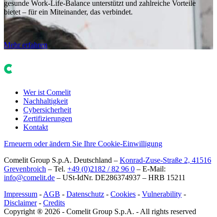
gesunde Work-Life-Balance unterstützt und zahlreiche Vorteile
bietet – für ein Miteinander, das verbindet.
Mehr erfahren
Wer ist Comelit
Nachhaltigkeit
Cybersicherheit
Zertifizierungen
Kontakt
Erneuern oder ändern Sie Ihre Cookie-Einwilligung
Comelit Group S.p.A. Deutschland –
Konrad-Zuse-Straße 2, 41516
Grevenbroich
– Tel.
+49 (0)2182 / 82 96 0
– E-Mail:
info@comelit.de
– USt-IdNr. DE286374937 – HRB 15211
Impressum
-
AGB
-
Datenschutz
-
Cookies
-
Vulnerability
-
Disclaimer
-
Credits
Copyright ® 2026 - Comelit Group S.p.A. - All rights reserved