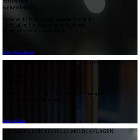
Sicherheit
weiterdenken
.
Systeme, die nicht nur das gesamte Umfeld im
Blick haben:
Sondern bieten auch höchste
Cybersicherheit für Videodaten.
Jetzt einschalten
ZUKUNFTSWEISENDES ZUTRITTSMANAGEMENT
Sicherheit
gestalten
.
Flexibel anpassbare, einfach vernetzbare Lösungen
mit smarten Zutrittstechniken.
Jetzt öffnen
GANZHEITLICHE EINBRUCHMELDEANLAGEN