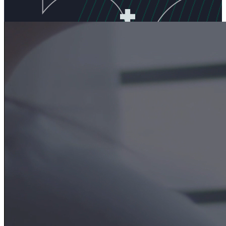
UNTERNEHMEN
Comelit übernimmt Traditionsmarke
Ritto
.
Zum Artikel