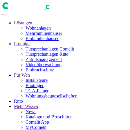
Lösungen
Wohnanlagen
Mehrfamilienhäuser
Einfamilienhäuser
Produkte
Türsprechanlagen Comelit
Türsprechanlagen Ritto
Zutrittsmanagement
Videoüberwachung
Einbruchschutz
Für Wen
Installateure
Bauträger
TGA-Planer
Wohnungsbaugesellschaften
Ritto
Mehr Wissen
News
Kataloge und Broschüren
Comelit App
MyComelit