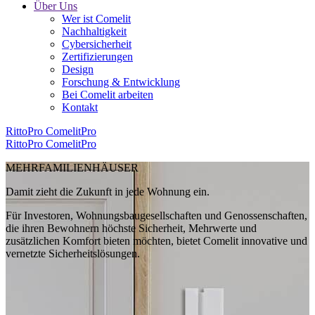
Über Uns
Wer ist Comelit
Nachhaltigkeit
Cybersicherheit
Zertifizierungen
Design
Forschung & Entwicklung
Bei Comelit arbeiten
Kontakt
RittoPro
ComelitPro
RittoPro
ComelitPro
MEHRFAMILIENHÄUSER
Damit zieht die Zukunft in jede Wohnung ein
.
Für Investoren, Wohnungsbaugesellschaften und Genossenschaften,
die ihren Bewohnern höchste Sicherheit, Mehrwerte und
zusätzlichen Komfort bieten möchten, bietet Comelit innovative und
vernetzte Sicherheitslösungen.