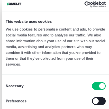
Hi-Steel Technologie
.
3one6 – der Name ist abgeleitet von der hochwertigen Edelstahlgüte
316 und steht für höchste Qualität, Langlebigkeit und Hightech. Die
This website uses cookies
Wahl dieses Materials ist nicht zufällig: Wir bieten so eine robuste
Lösung aus gebürstetem Stahl, die auch dank fortschrittlicher und
We use cookies to personalise content and ads, to provide
funktioneller Technologien an der Spitze steht, wenn es um
social media features and to analyse our traffic. We also
Sicherheit und Zugangskontrolle geht. Die 3one6 Türstation
zeichnet sich darüber hinaus durch ihren minimalistischen und
share information about your use of our site with our social
eleganten Stil aus, der mit jeder zeitgenössischen Architektur
media, advertising and analytics partners who may
harmoniert.
combine it with other information that you’ve provided to
Raffinierte Einfachheit
them or that they’ve collected from your use of their
services.
Eine Lösung für alle, die Innovation und Funktionalität zugleich
suchen.
Unerreichte Haltbarkeit
Consent
Necessary
Selection
Eine Türstation aus rostfreiem Stahl, die auf Langlebigkeit ausgelegt
ist.
Schlüsselfertige Installation
Preferences
So einfach und schnell, wie es nur Comelit-Lösungen bieten.