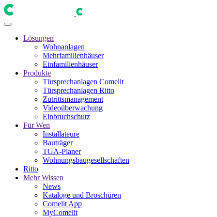
Lösungen
Wohnanlagen
Mehrfamilienhäuser
Einfamilienhäuser
Produkte
Türsprechanlagen Comelit
Türsprechanlagen Ritto
Zutrittsmanagement
Videoüberwachung
Einbruchschutz
Für Wen
Installateure
Bauträger
TGA-Planer
Wohnungsbaugesellschaften
Ritto
Mehr Wissen
News
Kataloge und Broschüren
Comelit App
MyComelit