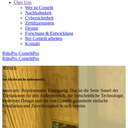
Über Uns
Wer ist Comelit
Nachhaltigkeit
Cybersicherheit
Zertifizierungen
Design
Forschung & Entwicklung
Bei Comelit arbeiten
Kontakt
RittoPro
ComelitPro
RittoPro
ComelitPro
3ONE6
Sie bleibt nicht unbemerkt
.
Innovativ. Repräsentativ. Einzigartig. Das ist die Serie 3one6 der
Türstationen für den Außenbereich, die fortschrittliche Technologie,
modernes Design und die von Comelit garantierte einfache
Installation und Zuverlässigkeit in sich vereint.