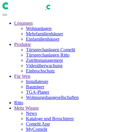
Lösungen
Wohnanlagen
Mehrfamilienhäuser
Einfamilienhäuser
Produkte
Türsprechanlagen Comelit
Türsprechanlagen Ritto
Zutrittsmanagement
Videoüberwachung
Einbruchschutz
Für Wen
Installateure
Bauträger
TGA-Planer
Wohnungsbaugesellschaften
Ritto
Mehr Wissen
News
Kataloge und Broschüren
Comelit App
MyComelit