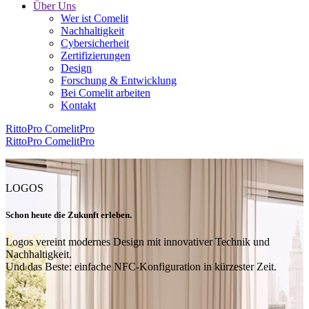
Über Uns
Wer ist Comelit
Nachhaltigkeit
Cybersicherheit
Zertifizierungen
Design
Forschung & Entwicklung
Bei Comelit arbeiten
Kontakt
RittoPro
ComelitPro
RittoPro
ComelitPro
LOGOS
Schon heute die Zukunft erleben
.
Logos vereint modernes Design mit innovativer Technik und
Nachhaltigkeit.
Und das Beste: einfache NFC-Konfiguration in kürzester Zeit.