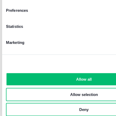
Perfekt abgestimmt für jeden Bedarf
.
Preferences
Statistics
Marketing
Allow all
Allow selection
Deny