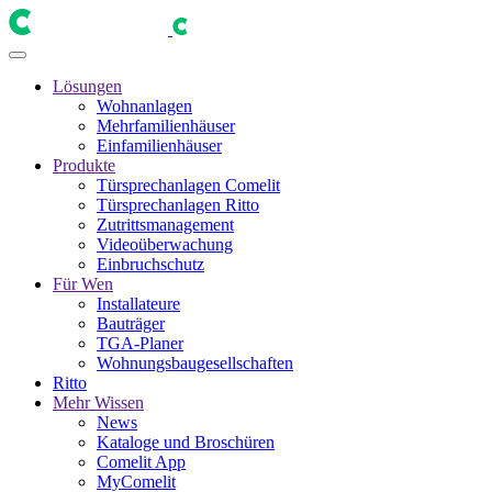
Lösungen
Wohnanlagen
Mehrfamilienhäuser
Einfamilienhäuser
Produkte
Türsprechanlagen Comelit
Türsprechanlagen Ritto
Zutrittsmanagement
Videoüberwachung
Einbruchschutz
Für Wen
Installateure
Bauträger
TGA-Planer
Wohnungsbaugesellschaften
Ritto
Mehr Wissen
News
Kataloge und Broschüren
Comelit App
MyComelit