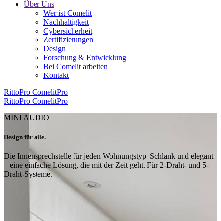
Über Uns
Wer ist Comelit
Nachhaltigkeit
Cybersicherheit
Zertifizierungen
Design
Forschung & Entwicklung
Bei Comelit arbeiten
Kontakt
RittoPro
ComelitPro
RittoPro
ComelitPro
MINI AUDIO
Design für alle
.
Die Innensprechstelle für jeden Wohnungstyp. Schlank und elegant
– eine einfache Lösung, die mit der Zeit geht. Für 2-Draht- und 5-
Draht-Systeme.